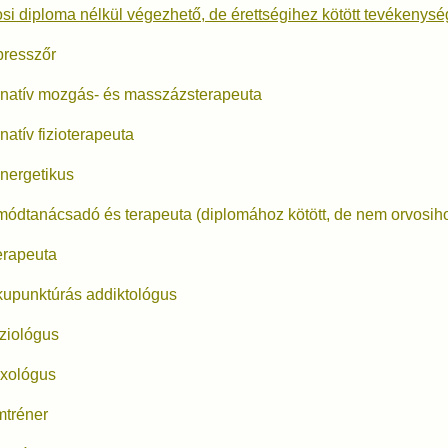
si diploma nélkül végezhető, de érettségihez kötött tevékenysé
presszőr
rnatív mozgás- és masszázsterapeuta
rnatív fizioterapeuta
nergetikus
módtanácsadó és terapeuta (diplomához kötött, de nem orvosih
terapeuta
kupunktúrás addiktológus
ziológus
exológus
mtréner