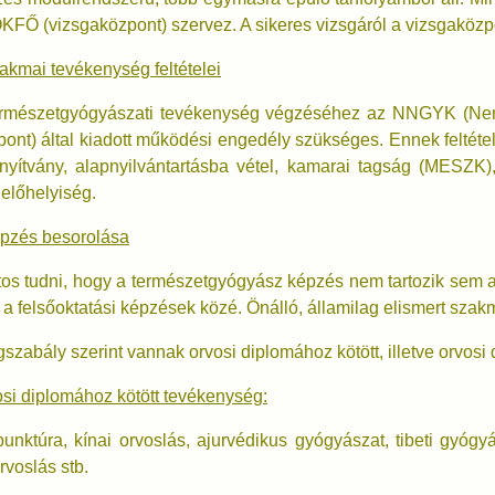
KFŐ (vizsgaközpont) szervez. A sikeres vizsgáról a vizsgaköz
akmai tevékenység feltételei
ermészetgyógyászati tevékenység végzéséhez az NNGYK (Nem
ont) által kiadott működési engedély szükséges. Ennek feltétel
nyítvány, alapnyilvántartásba vétel, kamarai tagság (MESZK)
előhelyiség.
épzés besorolása
os tudni, hogy a természetgyógyász képzés nem tartozik sem
a felsőoktatási képzések közé. Önálló, államilag elismert sza
gszabály szerint vannak orvosi diplomához kötött, illetve orvos
si diplomához kötött tevékenység:
unktúra, kínai orvoslás, ajurvédikus gyógyászat, tibeti gyógy
rvoslás stb.