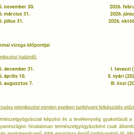
25. november 30. 2026. február 9-1
26. március 31. 2026. június 8-9-
26. július 31. 2026. október 12-1
kmai vizsga időpontjai
ntkezési határidő:
25. december 31. I. tavaszi (2026. má
26. április 10. II. nyári (2026. júni
26. augusztus 7. III. őszi (2026. ok
zsgára jelentkezést minden esetben tanfolyami felkészülés előz
rmészetgyógyászati képzést és a tevékenység gyakorlását a 
arországon hivatalosan természetgyógyászként csak államila
és modulrendszerű, több egymásra épülő tanfolyamból áll. Min