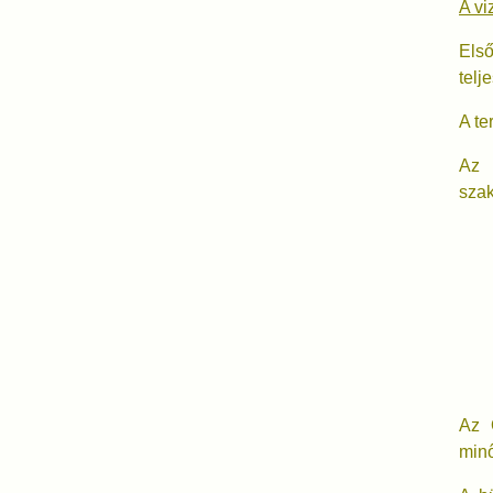
A vi
Els
telj
A te
Az 
szak
Az 
minő