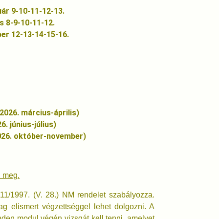
0-11-12-13.
10-11-12.
3-14-15-16.
rcius-április)
us-július)
tóber-november)
i meg.
11/1997. (V. 28.) NM rendelet szabályozza.
g elismert végzettséggel lehet dolgozni. A
den modul végén vizsgát kell tenni, amelyet