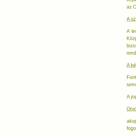
az O
A sz
A t
Közp
bizo
rend
A k
Font
sem 
A jo
Orvo
akup
fogo