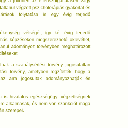
 így a jövőben az ellenszolgáltatásért vagy
latlanul végzett pszichoterápiás gyakorlat és
járások folytatása is egy évig terjedő
vékenység vétségét, így két évig terjedő
 más képzéseken megszerezhető oklevéllel,
ulatlanul adományoz törvényben meghatározott
ítéseket.
nak a szabálysértési törvény jogosulatlan
tási törvény, amelyben rögzítették, hogy a
 az arra jogosultak adományozhatják és
a is hivatalos egészségügyi végzettségnek
ére alkalmasak, és nem von szankciót maga
án szerepel.