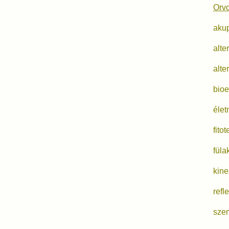
Orvo
aku
alte
alte
bioe
élet
fito
füla
kine
refl
sze