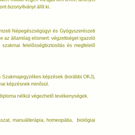
pont
bizonyítványt
állít ki.
zeti Népegészségügyi és Gyógyszerészeti
e az államilag elismert: végzettséget igazoló
, szakmai felelősségbiztosítás és megfelelő
 a Szakmajegyzékes képzések (korábbi OKJ),
kmai képzésnek minősül.
i diploma nélkül végezhető tevékenységek.
ászat, manuálterápia, homeopátia, biológiai