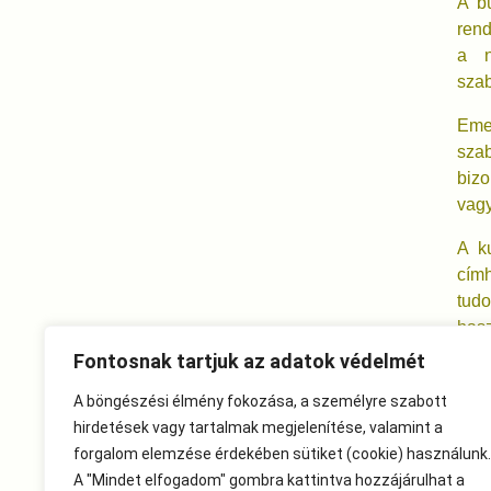
A bü
rend
a n
szab
Eme
szab
bizo
vagy
A k
címh
tud
hasz
Fontosnak tartjuk az adatok védelmét
Ter
min
A böngészési élmény fokozása, a személyre szabott
után
hirdetések vagy tartalmak megjelenítése, valamint a
forgalom elemzése érdekében sütiket (cookie) használunk.
A "Mindet elfogadom" gombra kattintva hozzájárulhat a