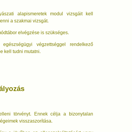
szati alapismeretek modul vizsgáit kell
tenni a szakmai vizsgát.
módtábor elvégzése is szükséges.
egészségügyi végzettséggel rendelkező
kell tudni mutatni.
bályozás
leni törvényt. Ennek célja a bizonytalan
ségeimek visszaszorítása.