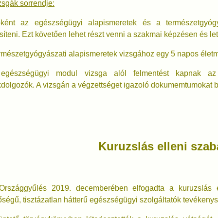
zsgák sorrendje:
őként az egészségügyi alapismeretek és a természetgyógyá
esíteni. Ezt követően lehet részt venni a szakmai képzésen és le
rmészetgyógyászati alapismeretek vizsgához egy 5 napos élet
egészségügyi modul vizsga alól felmentést kapnak az 
dolgozók. A vizsgán a végzettséget igazoló dokumemtumokat be 
Kuruzslás elleni sza
Országgyűlés 2019. decemberében elfogadta a kuruzslás el
ségű, tisztázatlan hátterű egészségügyi szolgáltatók tevékeny