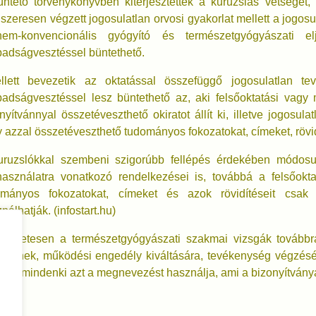
ntető törvénykönyvben kiterjesztették a kuruzslás vétségét,
szeresen végzett jogosulatlan orvosi gyakorlat mellett a jogosu
em-konvencionális gyógyító és természetgyógyászati el
adságvesztéssel büntethető.
llett bevezetik az oktatással összefüggő jogosulatlan te
adságvesztéssel lesz büntethető az, aki felsőoktatási vagy
nyítvánnyal összetéveszthető okiratot állít ki, illetve jogos
 azzal összetéveszthető tudományos fokozatokat, címeket, rövid
uruzslókkal szembeni szigorúbb fellépés érdekében módosul
asználatra vonatkozó rendelkezései is, továbbá a felsőokta
ományos fokozatokat, címeket és azok rövidítéseit csak
nálhatják. (infostart.hu)
mészetesen a természetgyógyászati szakmai vizsgák továbbr
ősülnek, működési engedély kiváltására, tevékenység végzés
, ha mindenki azt a megnevezést használja, ami a bizonyítvány