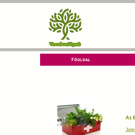
Főoldal
Az 
Jele