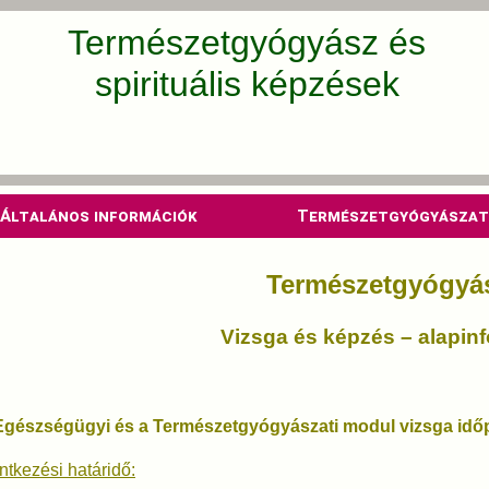
Természetgyógyász és
spirituális képzések
Általános információk
Természetgyógyászat
Természetgyógyá
Vizsga és képzés – alapin
Egészségügyi és a Természetgyógyászati modul vizsga időp
ntkezési határidő: