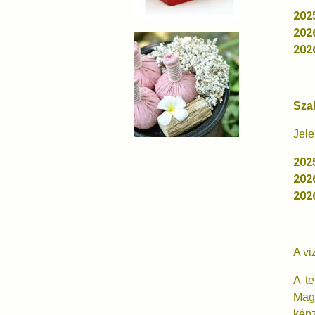
20
20
20
Sza
Jele
20
20
20
A vi
A te
Magy
képz